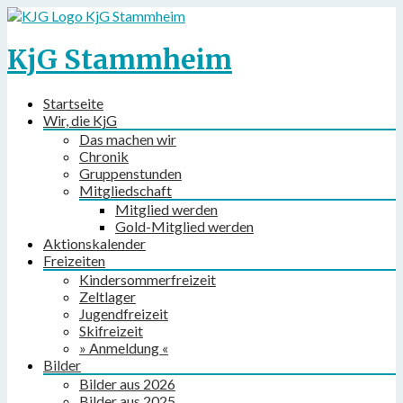
KjG Stammheim
KjG Stammheim
Startseite
Wir, die KjG
Das machen wir
Chronik
Gruppenstunden
Mitgliedschaft
Mitglied werden
Gold-Mitglied werden
Aktionskalender
Freizeiten
Kindersommerfreizeit
Zeltlager
Jugendfreizeit
Skifreizeit
» Anmeldung «
Bilder
Bilder aus 2026
Bilder aus 2025