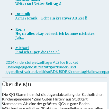
Weiter so ! Netter Beitrag :)
Dominik
Armer Frank... Echt ein kreativer Artikel ✌
Ronja
He, na alles okay bei euch ich komme nächstes
Jah...
Michael
Find ich super, die Idee! ;-)
2014
kinderstufe
jet
zeltlager
ALS Ice Bucket
Challenge
jugendstufe
stuttgart
kinder- und
jugendfestival
rundzelt
kiso
BDKJ
SDB
Kirchentag
Halloweenpa
Über die KjG
Die KjG Stammheim ist die Jugendabteilung der Katholischen
Kirchengemeinde "Zum Guten Hirten" aus Stuttgart
Stammheim. Als eine der größten KjGs in ganz Baden-
Württemberg mit über 20 aktiven Jugendleitern veranstalten