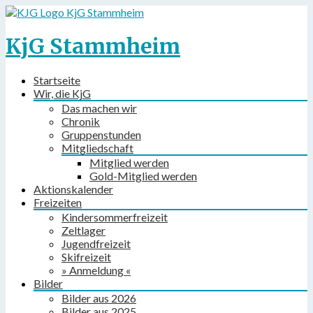
KjG Stammheim
KjG Stammheim
Startseite
Wir, die KjG
Das machen wir
Chronik
Gruppenstunden
Mitgliedschaft
Mitglied werden
Gold-Mitglied werden
Aktionskalender
Freizeiten
Kindersommerfreizeit
Zeltlager
Jugendfreizeit
Skifreizeit
» Anmeldung «
Bilder
Bilder aus 2026
Bilder aus 2025