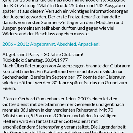
der KjG-Zeitung “Mäh” in Druck. 25 Jahre und 132 Ausgaben
später ist aus diesem Versuch ein wichtiges Informationsorgan
der Jugend geworden. Der erste Freizeitenartikel handelte
damals vom ersten Sommer-Zeltlager, an dem Mädchen und
Jungen gemeinsam teilhaben durften und gegen wie viel
Widerstand der Beschluss angehen musste.
2006 – 2011: Abgebrannt, Abschied, Anpacken!
Abgebrannt Party – 30 Jahre Clubraum!
Rückblick: Samstag, 30.04.1977
Nach Überlieferungen von Augenzeugen brannte der Clubraum
komplett nieder. Ein Kabelbrand verursachte zum Glück nur
Sachschaden. Bereits im September ’77 konnte der Clubraum
wieder eröffnet werden. 30 Jahre später ist das ein Grund zum
Feiern.
Pfarrer Gerhard Gunzenhauser feiert 2007 seinen letzten
Gottesdienst mit der Stammheimer Gemeinde und geht nach
mehr als 36 Jahren in den verdienten Ruhestand. Mit 70
Ministranten, 9 Pfarrern, 3 Chören und vielen freiwilligen
Helfern wird ein fantastischer Gottesdienst mit
anschließendem Stehempfang veranstaltet. Die Jugendarbeit
der Gemeinde hat ihm viel zu verdanken und lag ihm stets am