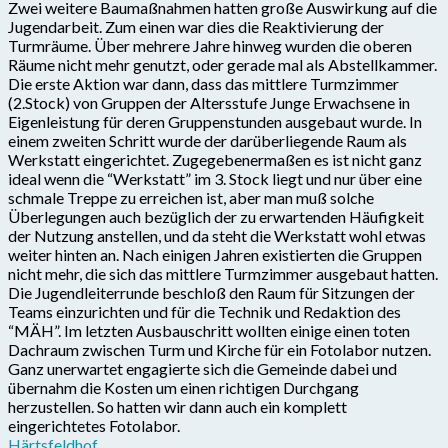
Zwei weitere Baumaßnahmen hatten große Auswirkung auf die
Jugendarbeit. Zum einen war dies die Reaktivierung der
Turmräume. Über mehrere Jahre hinweg wurden die oberen
Räume nicht mehr genutzt, oder gerade mal als Abstellkammer.
Die erste Aktion war dann, dass das mittlere Turmzimmer
(2.Stock) von Gruppen der Altersstufe Junge Erwachsene in
Eigenleistung für deren Gruppenstunden ausgebaut wurde. In
einem zweiten Schritt wurde der darüberliegende Raum als
Werkstatt eingerichtet. Zugegebenermaßen es ist nicht ganz
ideal wenn die “Werkstatt” im 3. Stock liegt und nur über eine
schmale Treppe zu erreichen ist, aber man muß solche
Überlegungen auch bezüglich der zu erwartenden Häufigkeit
der Nutzung anstellen, und da steht die Werkstatt wohl etwas
weiter hinten an. Nach einigen Jahren existierten die Gruppen
nicht mehr, die sich das mittlere Turmzimmer ausgebaut hatten.
Die Jugendleiterrunde beschloß den Raum für Sitzungen der
Teams einzurichten und für die Technik und Redaktion des
“MÄH”. Im letzten Ausbauschritt wollten einige einen toten
Dachraum zwischen Turm und Kirche für ein Fotolabor nutzen.
Ganz unerwartet engagierte sich die Gemeinde dabei und
übernahm die Kosten um einen richtigen Durchgang
herzustellen. So hatten wir dann auch ein komplett
eingerichtetes Fotolabor.
Härtsfeldhof