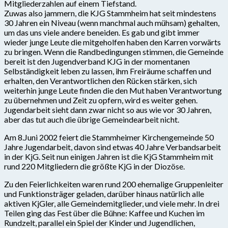
Mitgliederzahlen auf einem Tiefstand.
Zuwas also jammern, die KJG Stammheim hat seit mindestens
30 Jahren ein Niveau (wenn manchmal auch mühsam) gehalten,
um das uns viele andere beneiden. Es gab und gibt immer
wieder junge Leute die mitgeholfen haben den Karren vorwärts
zu bringen. Wenn die Randbedingungen stimmen, die Gemeinde
bereit ist den Jugendverband KJG in der momentanen
Selbständigkeit leben zu lassen, ihm Freiräume schaffen und
erhalten, den Verantwortlichen den Rücken stärken, sich
weiterhin junge Leute finden die den Mut haben Verantwortung
zu übernehmen und Zeit zu opfern, wird es weiter gehen.
Jugendarbeit sieht dann zwar nicht so aus wie vor 30 Jahren,
aber das tut auch die übrige Gemeindearbeit nicht.
Am 8.Juni 2002 feiert die Stammheimer Kirchengemeinde 50
Jahre Jugendarbeit, davon sind etwas 40 Jahre Verbandsarbeit
in der KjG. Seit nun einigen Jahren ist die KjG Stammheim mit
rund 220 Mitgliedern die größte KjG in der Diozöse.
Zu den Feierlichkeiten waren rund 200 ehemalige Gruppenleiter
und Funktionsträger geladen, darüber hinaus natürlich alle
aktiven KjGler, alle Gemeindemitglieder, und viele mehr. In drei
Teilen ging das Fest über die Bühne: Kaffee und Kuchen im
Rundzelt, parallel ein Spiel der Kinder und Jugendlichen,