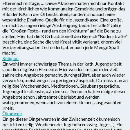
Elternnachmittage, … Diese Aktionen halten nicht nur Kontakt
mit der kirchlichen wie kommunalen Gemeinde und prägen das
Bild der KJG in der Öffentlichkeit, sondern sind auch eine
wesentliche Einahme-Quelle für die Jugendkasse. Eine große,
um nicht zu sagen riesige Anstrengung bedarf es, alle 2 Jahre
die “Großen Feste – rund um den Kirchturm” auf die Beine zu
stellen. Hier hat die KJG traditionell den Bereich “Budenstraße”
beschickt, eine Sache die viel Kreativität verlangt, enorm viel
Vorbereitungsarbeit erfordert, aber auch jede Menge Spaß
macht.
Religion
Ein wohl immer schwieriges Thema in der kath. Jugendarbeit
sind die religiösen Elemente. Hier wurden im Laufe der Zeit
zahlreiche Angebote gemacht, durchgeführt, aber auch wieder
verworfen, meist wegen zu geringem Zuspruch. Da muss man an
religiöse Wochenenden, Meditationen, Glaubensgespräche,
Jugendgottesdienste, u.ä. denken. Dennoch haben einige dieser
Angebote schon Jahrzehnte überlebt und werden
wahrgenommen, wenn auch von einem kleinen, ausgesuchten
Kreis.
Ökumene
Einige dieser Dinge werden in der Zwischenzeit ökumenisch
bestritten (relig. Wochenende, Jugendkreuzweg, Jugos,..). Ein
wesentliches Problem besteht hier darin, dass dabei es Leute