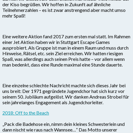
der Kiso begrüßen. Wir hoffen in Zukunft auf ähnliche
Teilnehmerzahlen – es ist zwar anstrengend aber macht umso
mehr Spaß!
Eine weitere Aktion fand 2017 zum ersten mal statt. Im Rahmen
einer Jet Aktion haben wir in Stuttgart Escape Games
ausprobiert. Als Gruppe ist man in einem Raum und muss durch
Hinweise, Rätsel, etc. sein Ziel erreichen. Wir hatten riesigen
Spaß, was allerdings auch seinen Preis hatte – vor allem wenn
man bedenkt, dass eine Runde maximal eine Stunde dauerte.
Eine einzelne schlechte Nachricht machte sich dieses Jahr bei
uns breit: Der 1971 gegründete Jugendchor hat sich kurz vor
seinem 50. Jubiläum aufgelöst. Wir danken Andreas Strobel für
sein jahrelanges Engagement als Jugendchorleiter.
2018: Off to the Beach
„Pack die Badehose ein, nimm dein kleines Schwesterlein und
dann nischt wie raus nach Wannsee…“ Das Motto unserer