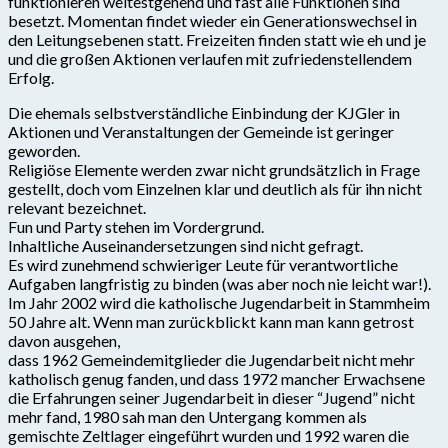
funktionieren weitestgehend und fast alle Funktionen sind
besetzt. Momentan findet wieder ein Generationswechsel in
den Leitungsebenen statt. Freizeiten finden statt wie eh und je
und die großen Aktionen verlaufen mit zufriedenstellendem
Erfolg.
Die ehemals selbstverständliche Einbindung der KJGler in
Aktionen und Veranstaltungen der Gemeinde ist geringer
geworden.
Religiöse Elemente werden zwar nicht grundsätzlich in Frage
gestellt, doch vom Einzelnen klar und deutlich als für ihn nicht
relevant bezeichnet.
Fun und Party stehen im Vordergrund.
Inhaltliche Auseinandersetzungen sind nicht gefragt.
Es wird zunehmend schwieriger Leute für verantwortliche
Aufgaben langfristig zu binden (was aber noch nie leicht war!).
Im Jahr 2002 wird die katholische Jugendarbeit in Stammheim
50 Jahre alt. Wenn man zurückblickt kann man kann getrost
davon ausgehen,
dass 1962 Gemeindemitglieder die Jugendarbeit nicht mehr
katholisch genug fanden, und dass 1972 mancher Erwachsene
die Erfahrungen seiner Jugendarbeit in dieser “Jugend” nicht
mehr fand, 1980 sah man den Untergang kommen als
gemischte Zeltlager eingeführt wurden und 1992 waren die