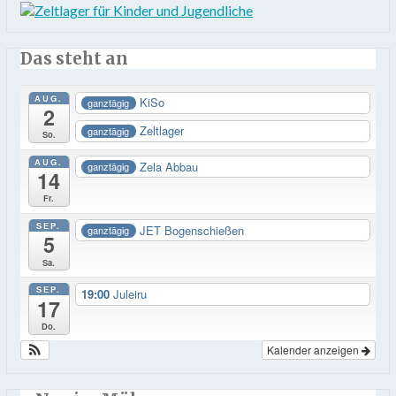
Das steht an
AUG.
KiSo
ganztägig
2
Zeltlager
ganztägig
So.
AUG.
Zela Abbau
ganztägig
14
Fr.
SEP.
JET Bogenschießen
ganztägig
5
Sa.
SEP.
19:00
Juleiru
17
Do.
Kalender anzeigen