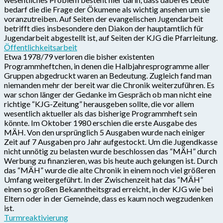
bedarf die die Frage der Ökumene als wichtig ansehen um sie
voranzutreiben. Auf Seiten der evangelischen Jugendarbeit
betrifft dies insbesondere den Diakon der hauptamtlich für
Jugendarbeit abgestellt ist, auf Seiten der KJG die Pfarrleitung.
Öffentlichkeitsarbeit
Etwa 1978/79 verloren die bisher existenten
Programmheftchen, in denen die Halbjahresprogramme aller
Gruppen abgedruckt waren an Bedeutung. Zugleich fand man
niemanden mehr der bereit war die Chronik weiterzuführen. Es
war schon länger der Gedanke im Gespräch ob man nicht eine
richtige “KJG-Zeitung” herausgeben sollte, die vor allem
wesentlich aktueller als das bisherige Programmheft sein
könnte. Im Oktober 1980 erschien die erste Ausgabe des
MÄH. Von den ursprünglich 5 Ausgaben wurde nach einiger
Zeit auf 7 Ausgaben pro Jahr aufgestockt. Um die Jugendkasse
nicht unnötig zu belasten wurde beschlossen das “MÄH” durch
Werbung zu finanzieren, was bis heute auch gelungen ist. Durch
das “MÄH” wurde die alte Chronik in einem noch viel größeren
Umfang weitergeführt. In der Zwischenzeit hat das “MÄH”
einen so großen Bekanntheitsgrad erreicht, in der KJG wie bei
Eltern oder in der Gemeinde, dass es kaum noch wegzudenken
ist.
Turmreaktivierung