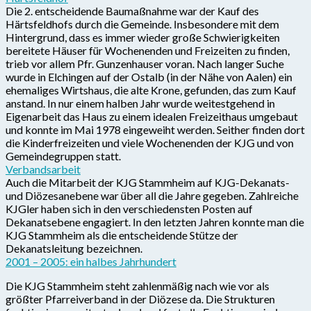
Die 2. entscheidende Baumaßnahme war der Kauf des
Härtsfeldhofs durch die Gemeinde. Insbesondere mit dem
Hintergrund, dass es immer wieder große Schwierigkeiten
bereitete Häuser für Wochenenden und Freizeiten zu finden,
trieb vor allem Pfr. Gunzenhauser voran. Nach langer Suche
wurde in Elchingen auf der Ostalb (in der Nähe von Aalen) ein
ehemaliges Wirtshaus, die alte Krone, gefunden, das zum Kauf
anstand. In nur einem halben Jahr wurde weitestgehend in
Eigenarbeit das Haus zu einem idealen Freizeithaus umgebaut
und konnte im Mai 1978 eingeweiht werden. Seither finden dort
die Kinderfreizeiten und viele Wochenenden der KJG und von
Gemeindegruppen statt.
Verbandsarbeit
Auch die Mitarbeit der KJG Stammheim auf KJG-Dekanats-
und Diözesanebene war über all die Jahre gegeben. Zahlreiche
KJGler haben sich in den verschiedensten Posten auf
Dekanatsebene engagiert. In den letzten Jahren konnte man die
KJG Stammheim als die entscheidende Stütze der
Dekanatsleitung bezeichnen.
2001 – 2005: ein halbes Jahrhundert
Die KJG Stammheim steht zahlenmäßig nach wie vor als
größter Pfarreiverband in der Diözese da. Die Strukturen