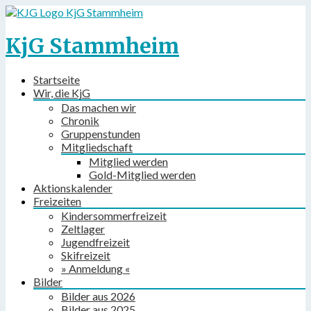
KjG Stammheim
KjG Stammheim
Startseite
Wir, die KjG
Das machen wir
Chronik
Gruppenstunden
Mitgliedschaft
Mitglied werden
Gold-Mitglied werden
Aktionskalender
Freizeiten
Kindersommerfreizeit
Zeltlager
Jugendfreizeit
Skifreizeit
» Anmeldung «
Bilder
Bilder aus 2026
Bilder aus 2025