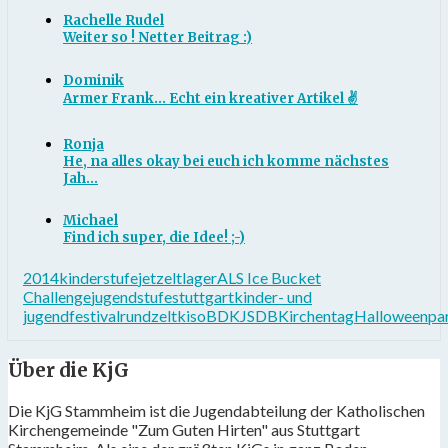
Rachelle Rudel
Weiter so ! Netter Beitrag :)
Dominik
Armer Frank... Echt ein kreativer Artikel ✌
Ronja
He, na alles okay bei euch ich komme nächstes
Jah...
Michael
Find ich super, die Idee! ;-)
2014
kinderstufe
jet
zeltlager
ALS Ice Bucket
Challenge
jugendstufe
stuttgart
kinder- und
jugendfestival
rundzelt
kiso
BDKJ
SDB
Kirchentag
Halloweenpa
Über die KjG
Die KjG Stammheim ist die Jugendabteilung der Katholischen
Kirchengemeinde "Zum Guten Hirten" aus Stuttgart