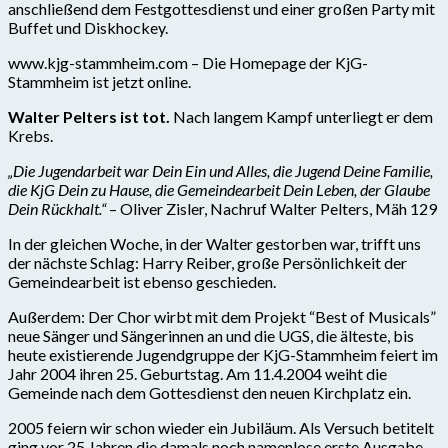
anschließend dem Festgottesdienst und einer großen Party mit
Buffet und Diskhockey.
www.kjg-stammheim.com – Die Homepage der KjG-
Stammheim ist jetzt online.
Walter Pelters ist tot.
Nach langem Kampf unterliegt er dem
Krebs.
„Die Jugendarbeit war Dein Ein und Alles, die Jugend Deine Familie,
die KjG Dein zu Hause, die Gemeindearbeit Dein Leben, der Glaube
Dein Rückhalt.“
– Oliver Zisler, Nachruf Walter Pelters, Mäh 129
In der gleichen Woche, in der Walter gestorben war, trifft uns
der nächste Schlag: Harry Reiber, große Persönlichkeit der
Gemeindearbeit ist ebenso geschieden.
Außerdem: Der Chor wirbt mit dem Projekt “Best of Musicals”
neue Sänger und Sängerinnen an und die UGS, die älteste, bis
heute existierende Jugendgruppe der KjG-Stammheim feiert im
Jahr 2004 ihren 25. Geburtstag. Am 11.4.2004 weiht die
Gemeinde nach dem Gottesdienst den neuen Kirchplatz ein.
2005 feiern wir schon wieder ein Jubiläum. Als Versuch betitelt
ging vor 25 Jahren die damals noch namenlose erste Ausgabe