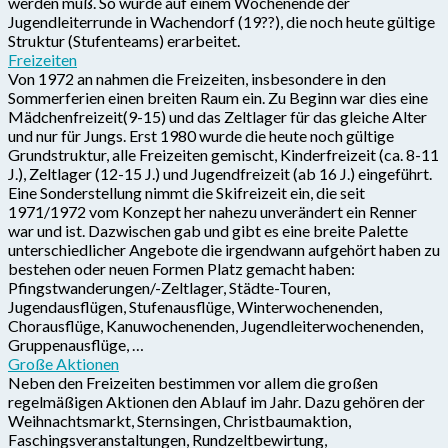
werden muß. So wurde auf einem Wochenende der
Jugendleiterrunde in Wachendorf (19??), die noch heute gültige
Struktur (Stufenteams) erarbeitet.
Freizeiten
Von 1972 an nahmen die Freizeiten, insbesondere in den
Sommerferien einen breiten Raum ein. Zu Beginn war dies eine
Mädchenfreizeit(9-15) und das Zeltlager für das gleiche Alter
und nur für Jungs. Erst 1980 wurde die heute noch gültige
Grundstruktur, alle Freizeiten gemischt, Kinderfreizeit (ca. 8-11
J.), Zeltlager (12-15 J.) und Jugendfreizeit (ab 16 J.) eingeführt.
Eine Sonderstellung nimmt die Skifreizeit ein, die seit
1971/1972 vom Konzept her nahezu unverändert ein Renner
war und ist. Dazwischen gab und gibt es eine breite Palette
unterschiedlicher Angebote die irgendwann aufgehört haben zu
bestehen oder neuen Formen Platz gemacht haben:
Pfingstwanderungen/-Zeltlager, Städte-Touren,
Jugendausflügen, Stufenausflüge, Winterwochenenden,
Chorausflüge, Kanuwochenenden, Jugendleiterwochenenden,
Gruppenausflüge, …
Große Aktionen
Neben den Freizeiten bestimmen vor allem die großen
regelmäßigen Aktionen den Ablauf im Jahr. Dazu gehören der
Weihnachtsmarkt, Sternsingen, Christbaumaktion,
Faschingsveranstaltungen, Rundzeltbewirtung,