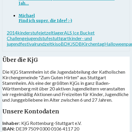
Jah...
Michael
Find ich super, die Idee! ;-)
2014
kinderstufe
jet
zeltlager
ALS Ice Bucket
Challenge
jugendstufe
stuttgart
kinder- und
jugendfestival
rundzelt
kiso
BDKJ
SDB
Kirchentag
Halloweenpa
Über die KjG
Die KjG Stammheim ist die Jugendabteilung der Katholischen
Kirchengemeinde "Zum Guten Hirten" aus Stuttgart
Stammheim. Als eine der größten KjGs in ganz Baden-
Württemberg mit über 20 aktiven Jugendleitern veranstalten
wir regelmäßig Aktionen und Freizeiten für Kinder, Jugendliche
und Junggebliebene im Alter zwischen 6 und 27 Jahren.
Unsere Kontodaten
Inhaber:
KjG Rottenburg-Stuttgart e.V.
IBAN:
DE39 7509 0300 0106 4117 20