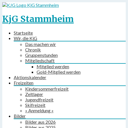
KjG Stammheim
KjG Stammheim
Startseite
Wir, die KjG
Das machen wir
Chronik
Gruppenstunden
Mitgliedschaft
Mitglied werden
Gold-Mitglied werden
Aktionskalender
Freizeiten
Kindersommerfreizeit
Zeltlager
Jugendfreizeit
Skifreizeit
» Anmeldung «
Bilder
Bilder aus 2026
Bilder aus 2025