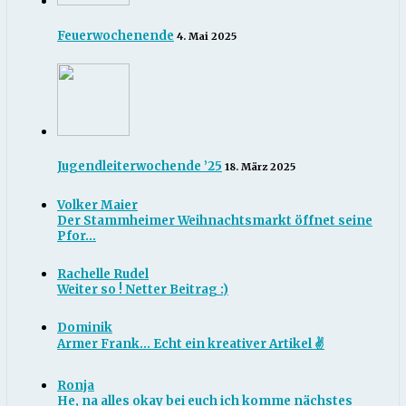
Feuerwochenende
4. Mai 2025
Jugendleiterwochende ’25
18. März 2025
Volker Maier
Der Stammheimer Weihnachtsmarkt öffnet seine
Pfor...
Rachelle Rudel
Weiter so ! Netter Beitrag :)
Dominik
Armer Frank... Echt ein kreativer Artikel ✌
Ronja
He, na alles okay bei euch ich komme nächstes