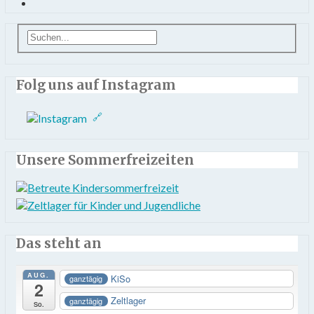
Folg uns auf Instagram
Unsere Sommerfreizeiten
Das steht an
AUG.
KiSo
ganztägig
2
Zeltlager
ganztägig
So.